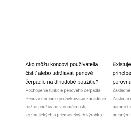
Ako môžu koncoví používatelia
Existuj
ch hmly
čistiť alebo udržiavať penové
princíp
čerpadlo na dlhodobé použitie?
porovna
dlhodobý
Pochopenie funkcie penového čerpadla
Základné 
roko
Penové čerpadlo je dávkovacie zariadenie
Začlente 
,
bežne používané v domácnosti,
parametre
eln...
kozmetických a priemyselných výrobko...
presnými 