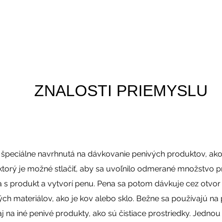
ZNALOSTI PRIEMYSLU
špeciálne navrhnutá na dávkovanie penivých produktov, ako
orý je možné stlačiť, aby sa uvoľnilo odmerané množstvo pro
ša s produkt a vytvorí penu. Pena sa potom dávkuje cez otvo
ých materiálov, ako je kov alebo sklo. Bežne sa používajú na 
j na iné penivé produkty, ako sú čistiace prostriedky. Jedno