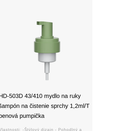
HD-503D 43/410 mydlo na ruky
šampón na čistenie sprchy 1,2ml/T
penová pumpička
astnosti: -Štýlový dizajn - Pohodlný a