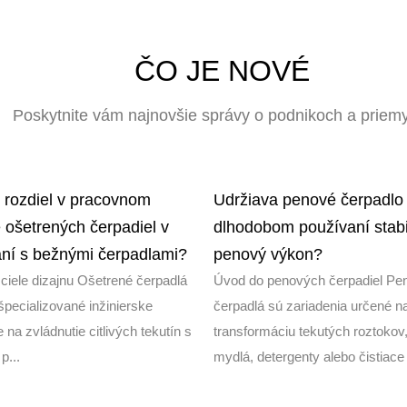
ČO JE NOVÉ
Poskytnite vám najnovšie správy o podnikoch a priem
e rozdiel v pracovnom
Udržiava penové čerpadlo
e ošetrených čerpadiel v
dlhodobom používaní stabi
ní s bežnými čerpadlami?
penový výkon?
ciele dizajnu Ošetrené čerpadlá
Úvod do penových čerpadiel Pe
špecializované inžinierske
čerpadlá sú zariadenia určené n
 na zvládnutie citlivých tekutín s
transformáciu tekutých roztokov
p...
mydlá, detergenty alebo čistiace 