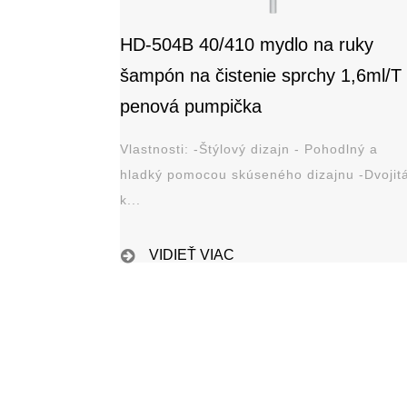
HD-504B 40/410 mydlo na ruky
šampón na čistenie sprchy 1,6ml/T
penová pumpička
Vlastnosti: -Štýlový dizajn - Pohodlný a
hladký pomocou skúseného dizajnu -Dvojitá
k...
VIDIEŤ VIAC