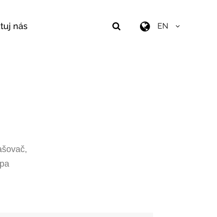
tuj nás
EN
ašovač,
mpa