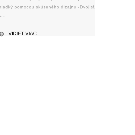
hladký pomocou skúseného dizajnu -Dvojitá
k...
VIDIEŤ VIAC