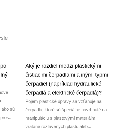
ysle
 po
Aký je rozdiel medzi plastickými
Aké bež
lný
čistiacimi čerpadlami a inými typmi
vyskytn
čerpadiel (napríklad hydraulické
po dlho
nové
čerpadlá a elektrické čerpadlá)?
Úvod do p
a
výkon Ro
Pojem plastické úpravy sa vzťahuje na
, ako sú
používané
čerpadlá, ktoré sú špeciálne navrhnuté na
pros...
záhradníct
manipuláciu s plastovými materiálmi
vrátane roztavených plastu aleb...