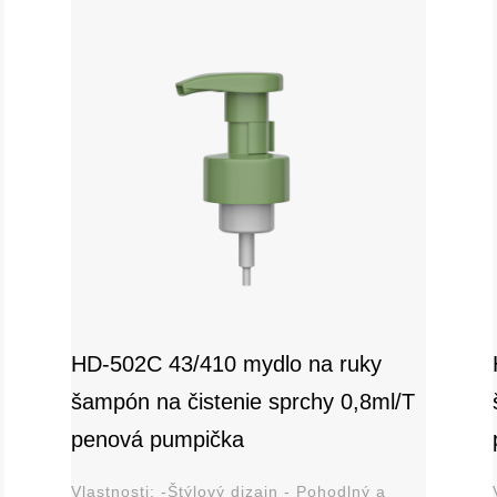
HD-502C 43/410 mydlo na ruky
šampón na čistenie sprchy 0,8ml/T
penová pumpička
Vlastnosti: -Štýlový dizajn - Pohodlný a
Vl