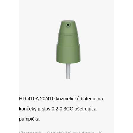
HD-410A 20/410 kozmetické balenie na
končeky prstov 0,2-0,3CC ošetrujúca
pumpička
Vlastnosti: - Klasický štýlový dizajn - K