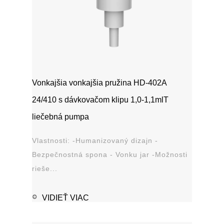
Vonkajšia vonkajšia pružina HD-402A
24/410 s dávkovačom klipu 1,0-1,1mlT
liečebná pumpa
Vlastnosti: -Humanizovaný dizajn -
Bezpečnostná spona - Vonku jar -Možnosti
rieše...
VIDIEŤ VIAC