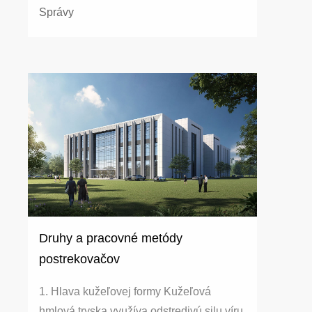
Správy
Druhy a pracovné metódy
postrekovačov
1. Hlava kužeľovej formy Kužeľová
hmlová tryska využíva odstredivú silu víru