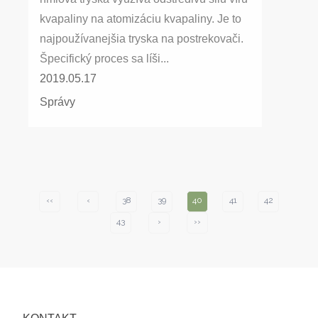
kvapaliny na atomizáciu kvapaliny. Je to
najpoužívanejšia tryska na postrekovači.
Špecifický proces sa líši...
2019.05.17
Správy
‹‹
‹
38
39
40
41
42
43
›
››