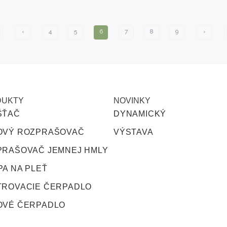
‹
4
5
6
7
8
9
›
DUKTY
NOVINKY
ŠŤAČ
DYNAMICKÝ
OVÝ ROZPRAŠOVAČ
VÝSTAVA
PRAŠOVAČ JEMNEJ HMLY
A NA PLEŤ
TROVACIE ČERPADLO
OVÉ ČERPADLO