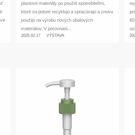
sť
plastové materiály po použití spotrebiteľmi,
ov
é
ktoré sa potom recyklujú a spracúvajú a znovu
pr
ové
použijú na výrobu nových obalových
60
materiálov. V porovnaní...
uz
2025.02.17
VÝSTAVA
20