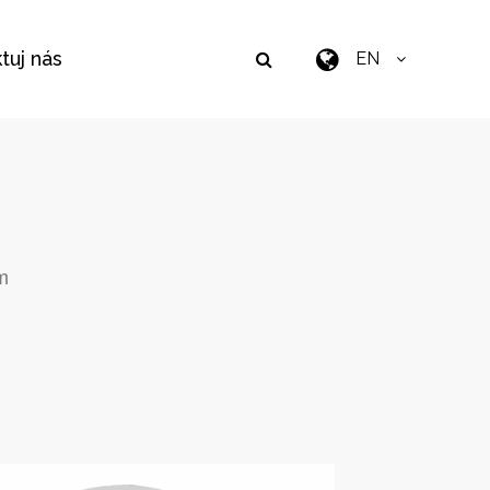
tuj nás
EN
m