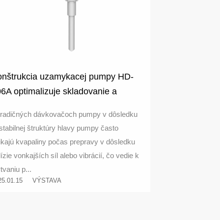
onštrukcia uzamykacej pumpy HD-
6A optimalizuje skladovanie a
epravu a zvyšuje bezpečnosť
tradičných dávkovačoch pumpy v dôsledku
lenia tekutých produktov
stabilnej štruktúry hlavy pumpy často
ikajú kvapaliny počas prepravy v dôsledku
lízie vonkajších síl alebo vibrácií, čo vedie k
tvaniu p...
25.01.15
VÝSTAVA