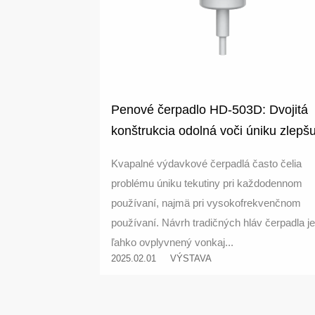
Penové čerpadlo HD-503D: Dvojitá
konštrukcia odolná voči úniku zlepšu
bezpečnosť dodávky kvapaliny
Kvapalné výdavkové čerpadlá často čelia
problému úniku tekutiny pri každodennom
používaní, najmä pri vysokofrekvenčnom
používaní. Návrh tradičných hláv čerpadla je
ľahko ovplyvnený vonkaj...
2025.02.01
VÝSTAVA