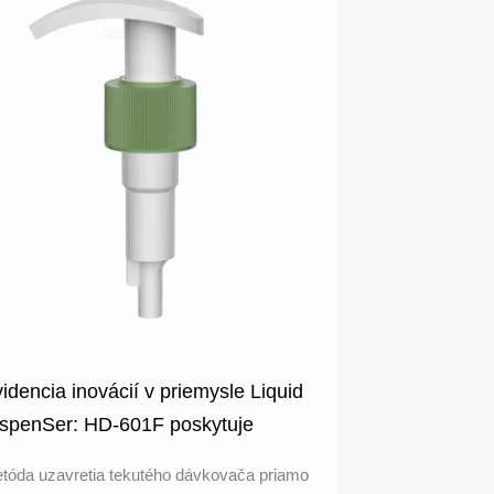
idencia inovácií v priemysle Liquid
spenSer: HD-601F poskytuje
exibilné možnosti uzavretia
tóda uzavretia tekutého dávkovača priamo