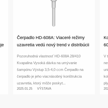
Čerpadlo HD-608A: Viaceré režimy
K
je
uzavretia vedú nový trend v distribúcii
60
kvapaliny
pr
Pozoruhodná vlastnosť HD-608A 28/410
V 
ba
Kvapalina Vysoká dávka na umývanie
ne
šampónu Výstup 3,5-4,0 ccm Čerpadlo na
un
čerpadlo je jeho viacnásobný konštrukcia
ko
uzavretia, ktorý môže poskyt...
ply
2025.01.25
VÝSTAVA
20