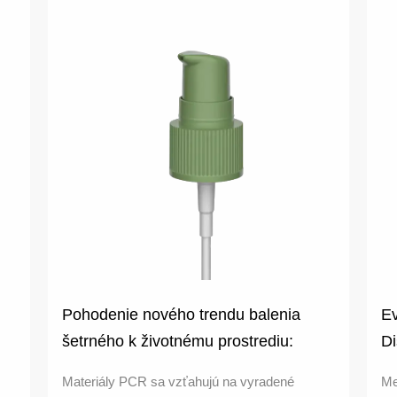
Pohodenie nového trendu balenia
Ev
šetrného k životnému prostrediu:
Di
Čerpadlo na čistenie HD-411P
fl
Materiály PCR sa vzťahujú na vyradené
Me
poskytuje možnosti materiálu PCR