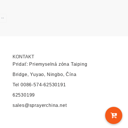
››
KONTAKT
Pridať: Priemyselná zóna Taiping
Bridge, Yuyao, Ningbo, Čína
Tel
0086-574-62530191
62530199
sales@sprayerchina.net