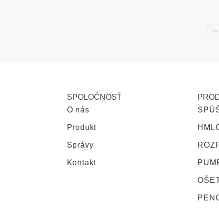
‹‹
SPOLOČNOSŤ
PRO
O nás
SPÚ
Produkt
HML
Správy
ROZ
Kontakt
PUMP
OŠE
PEN