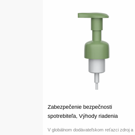
Zabezpečenie bezpečnosti
spotrebiteľa, Výhody riadenia
dodávateľského reťazca penového
V globálnom dodávateľskom reťazci zdroj a
čerpadla HD-504B