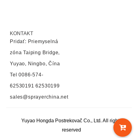
KONTAKT
Pridať: Priemyselná
zóna Taiping Bridge,
Yuyao, Ningbo, Čína
Tel
0086-574-
62530191 62530199
sales@sprayerchina.net
Yuyao Hongda Postrekovač Co., Ltd. All rights
reserved