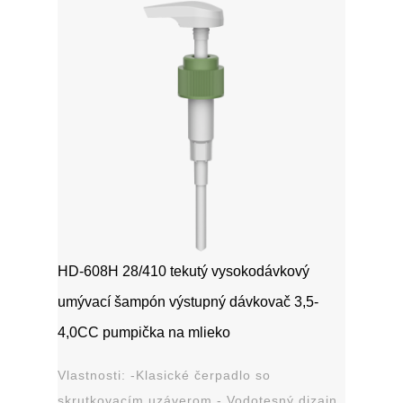
HD-608H 28/410 tekutý vysokodávkový
umývací šampón výstupný dávkovač 3,5-
4,0CC pumpička na mlieko
Vlastnosti: -Klasické čerpadlo so
skrutkovacím uzáverom - Vodotesný dizajn