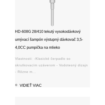
HD-608G 28/410 tekutý vysokodávkový
umývací šampón výstupný dávkovač 3,5-
4,0CC pumpička na mlieko
Vlastnosti: -Klasické čerpadlo so
skrutkovacím uzáverom - Vodotesný dizajn
- Rôzne m...
VIDIEŤ VIAC