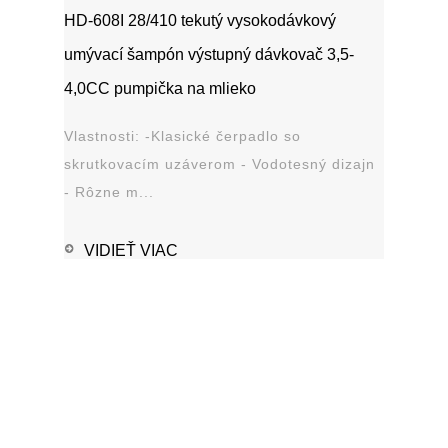
HD-608I 28/410 tekutý vysokodávkový
umývací šampón výstupný dávkovač 3,5-
4,0CC pumpička na mlieko
Vlastnosti: -Klasické čerpadlo so
skrutkovacím uzáverom - Vodotesný dizajn
- Rôzne m...
VIDIEŤ VIAC