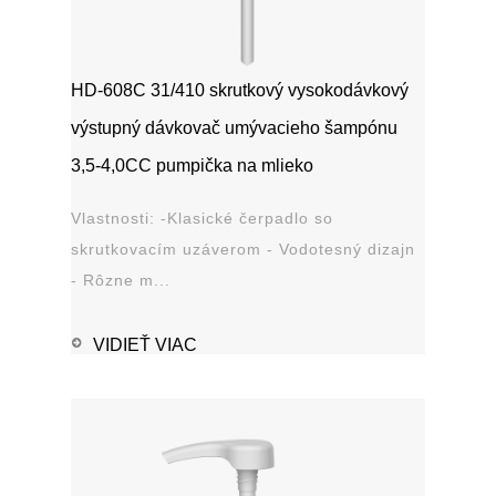
HD-608C 31/410 skrutkový vysokodávkový
výstupný dávkovač umývacieho šampónu
3,5-4,0CC pumpička na mlieko
Vlastnosti: -Klasické čerpadlo so
skrutkovacím uzáverom - Vodotesný dizajn
- Rôzne m...
VIDIEŤ VIAC