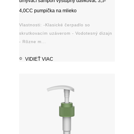
umývací šampón výstupný dávkovač 3,5-
4,0CC pumpička na mlieko
Vlastnosti: -Klasické čerpadlo so
skrutkovacím uzáverom - Vodotesný dizajn
- Rôzne m...
VIDIEŤ VIAC