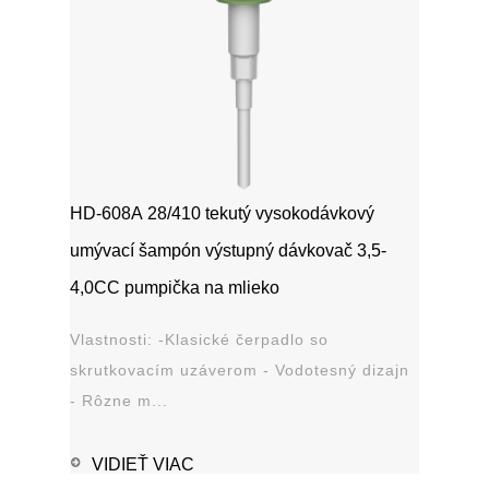
HD-608A 28/410 tekutý vysokodávkový
umývací šampón výstupný dávkovač 3,5-
4,0CC pumpička na mlieko
Vlastnosti: -Klasické čerpadlo so
skrutkovacím uzáverom - Vodotesný dizajn
- Rôzne m...
VIDIEŤ VIAC