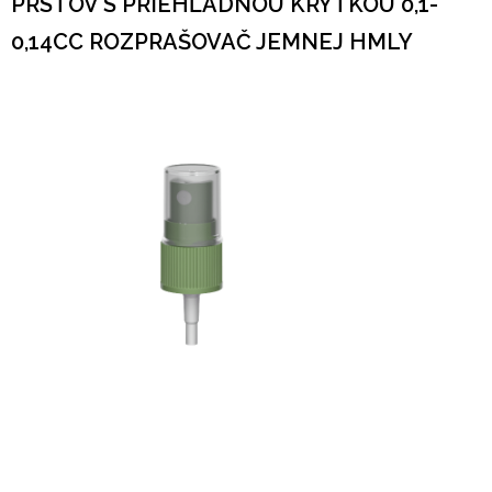
PRSTOV S PRIEHĽADNOU KRYTKOU 0,1-
0,14CC ROZPRAŠOVAČ JEMNEJ HMLY