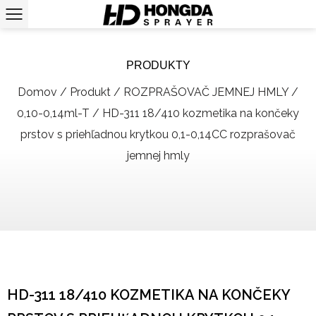
PRODUKTY
Domov
/
Produkt
/
ROZPRAŠOVAČ JEMNEJ HMLY
/
0,10-0,14ml-T
/
HD-311 18/410 kozmetika na končeky
prstov s priehľadnou krytkou 0,1-0,14CC rozprašovač
jemnej hmly
HD-311 18/410 KOZMETIKA NA KONČEKY