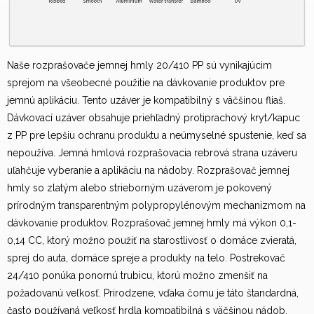
Naše rozprašovače jemnej hmly 20/410 PP sú vynikajúcim
sprejom na všeobecné použitie na dávkovanie produktov pre
jemnú aplikáciu. Tento uzáver je kompatibilný s väčšinou fliaš.
Dávkovací uzáver obsahuje priehľadný protiprachový kryt/kapuc
z PP pre lepšiu ochranu produktu a neúmyselné spustenie, keď sa
nepoužíva. Jemná hmlová rozprašovacia rebrová strana uzáveru
uľahčuje vyberanie a aplikáciu na nádoby. Rozprašovač jemnej
hmly so zlatým alebo strieborným uzáverom je pokovený
prírodným transparentným polypropylénovým mechanizmom na
dávkovanie produktov. Rozprašovač jemnej hmly má výkon 0,1-
0,14 CC, ktorý možno použiť na starostlivosť o domáce zvieratá,
sprej do auta, domáce spreje a produkty na telo. Postrekovač
24/410 ponúka ponornú trubicu, ktorú možno zmenšiť na
požadovanú veľkosť. Prirodzene, vďaka čomu je táto štandardná,
často používaná veľkosť hrdla kompatibilná s väčšinou nádob.